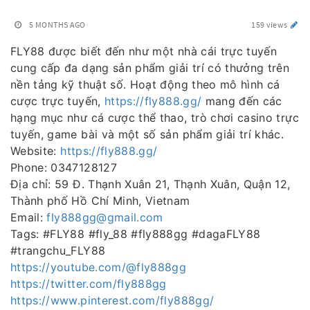
5 MONTHS AGO
159 views
FLY88 được biết đến như một nhà cái trực tuyến
cung cấp đa dạng sản phẩm giải trí có thưởng trên
nền tảng kỹ thuật số. Hoạt động theo mô hình cá
cược trực tuyến,
https://fly888.gg/
mang đến các
hạng mục như cá cược thể thao, trò chơi casino trực
tuyến, game bài và một số sản phẩm giải trí khác.
Website:
https://fly888.gg/
Phone: 0347128127
Địa chỉ: 59 Đ. Thạnh Xuân 21, Thạnh Xuân, Quận 12,
Thành phố Hồ Chí Minh, Vietnam
Email:
fly888gg@gmail.com
Tags: #FLY88 #fly_88 #fly888gg #dagaFLY88
#trangchu_FLY88
https://youtube.com/@fly888gg
https://twitter.com/fly888gg
https://www.pinterest.com/fly888gg/