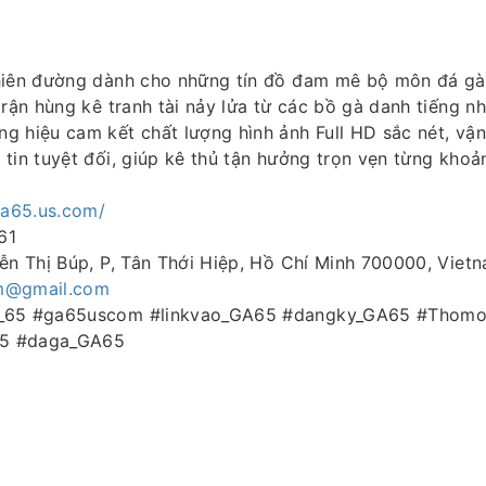
hiên đường dành cho những tín đồ đam mê bộ môn đá gà t
trận hùng kê tranh tài nảy lửa từ các bồ gà danh tiếng 
g hiệu cam kết chất lượng hình ảnh Full HD sắc nét, vậ
tin tuyệt đối, giúp kê thủ tận hưởng trọn vẹn từng khoả
ga65.us.com/
61
ễn Thị Búp, P, Tân Thới Hiệp, Hồ Chí Minh 700000, Viet
m@gmail.com
a_65 #ga65uscom #linkvao_GA65 #dangky_GA65 #Thom
5 #daga_GA65