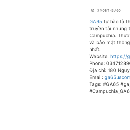
3 MONTHS AGO
GA65
tự hào là t
truyền tải những 
Campuchia. Thươn
và bảo mật thông 
nhất.
Website:
https://
Phone: 03471289
Địa chỉ: 180 Nguy
Email:
ga65usco
Tags: #GA65 #g
#Campuchia_GA6