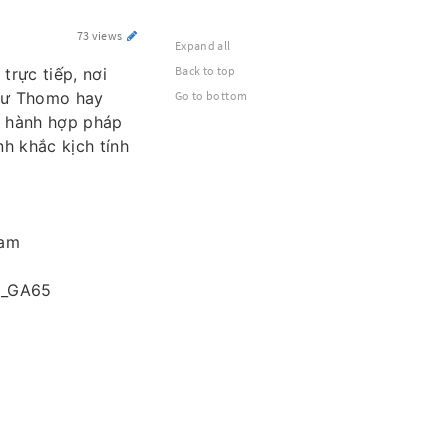
73 views
Expand all
Back to top
rực tiếp, nơi
như Thomo hay
Go to bottom
n hành hợp pháp
nh khắc kịch tính
nam
o_GA65