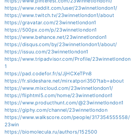
https://www.pinterest.com/23winnetlondon1/
https://www.reddit.com/user/23winnetlondon1/
https://www.twitch.tv/23winnetlondon1/about
https://gravatar.com/23winnetlondon1
https://500px.com/p/23winnetlondon1
https://www.behance.net/23winnetlondon1
https://disqus.com/by/23winnetlondon1/about/
https://issuu.com/23winnetlondon1
https://www.tripadvisor.com/Profile/23winnetlondon
1
https://pad.codefor.fr/s/JjHCXeTPn8
https://fr.slideshare.net/mirxatpori350?tab=about
https://www.mixcloud.com/23winnetlondon1/
https://fliphtml5.com/home/23winnetlondon1
https://www.producthunt.com/@23winnetlondon1
https://giphy.com/channel/23winnetlondon
https://www.walkscore.com/people/317354555558/
23win
https://biomolecula.ru/authors/152500