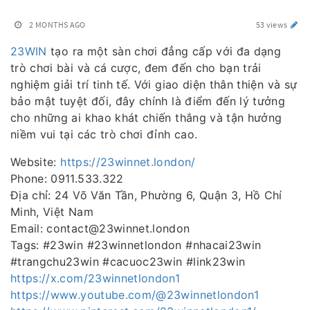
2 MONTHS AGO
53 views
23WIN
tạo ra một sàn chơi đẳng cấp với đa dạng
trò chơi bài và cá cược, đem đến cho bạn trải
nghiệm giải trí tinh tế. Với giao diện thân thiện và sự
bảo mật tuyệt đối, đây chính là điểm đến lý tưởng
cho những ai khao khát chiến thắng và tận hưởng
niềm vui tại các trò chơi đỉnh cao.
Website:
https://23winnet.london/
Phone: 0911.533.322
Địa chỉ: 24 Võ Văn Tần, Phường 6, Quận 3, Hồ Chí
Minh, Việt Nam
Email: contact@23winnet.london
Tags: #23win #23winnetlondon #nhacai23win
#trangchu23win #cacuoc23win #link23win
https://x.com/23winnetlondon1
https://www.youtube.com/@23winnetlondon1