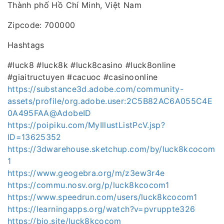
Thành phố Hồ Chí Minh, Việt Nam
Zipcode: 700000
Hashtags
#luck8 #luck8k #luck8casino #luck8online
#giaitructuyen #cacuoc #casinoonline
https://substance3d.adobe.com/community-
assets/profile/org.adobe.user:2C5B82AC6A055C4E
0A495FAA@AdobeID
https://poipiku.com/MyIllustListPcV.jsp?
ID=13625352
https://3dwarehouse.sketchup.com/by/luck8kcocom
1
https://www.geogebra.org/m/z3ew3r4e
https://commu.nosv.org/p/luck8kcocom1
https://www.speedrun.com/users/luck8kcocom1
https://learningapps.org/watch?v=pvruppte326
https://bio.site/luck8kcocom