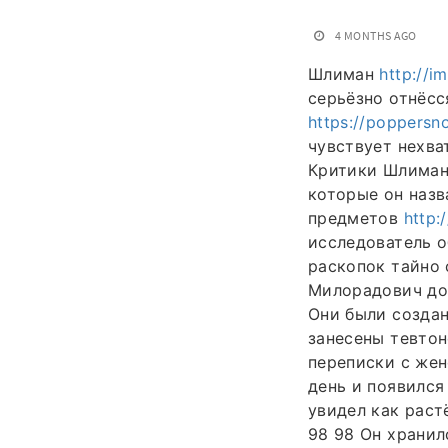
4 MONTHS AGO
Шлиман
http://i
серьёзно отнёсс
https://poppersn
чувствует нехва
Критики Шлимана
которые он наз
предметов
http:
исследователь о
раскопок тайно
Милорадович до
Они были создан
занесены тевтон
переписки с жен
день и появился
увидел как раст
98 98 Он хранил