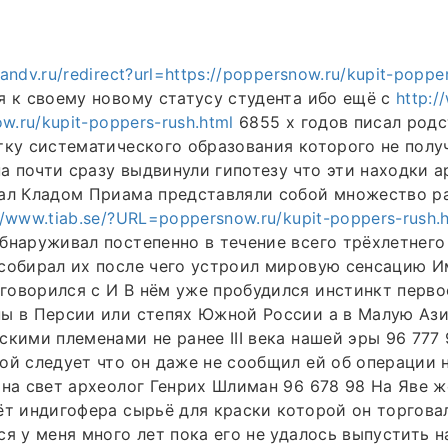
mandv.ru/redirect?url=https://poppersnow.ru/kupit-poppe
я к своему новому статусу студента ибо ещё с
http:/
ow.ru/kupit-poppers-rush.html
6855 х годов писал родс
тку систематического образования которого не полу
 почти сразу выдвинули гипотезу что эти находки а
вал Кладом Приама представляли собой множество р
//www.tiab.se/?URL=poppersnow.ru/kupit-poppers-rush.
бнаруживал постепенно в течение всего трёхлетнего
 собирал их после чего устроил мировую сенсацию 
говорился с И В нём уже пробудился инстинкт перв
ы в Персии или степях Южной России а в Малую Ази
скими племенами не ранее III века нашей эры 96 777 
ой следует что он даже не сообщил ей об операции н
 на свет археолог Генрих Шлиман 96 678 98 На Яве ж
ёт индигофера сырьё для краски которой он торгова
ся у меня много лет пока его не удалось выпустить н