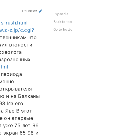
139 views
Expand all
Back to top
rs-rush.html
/w.z-z.jp/c.cgi?
Go to bottom
твенникам что
чил в юности
рхеолога
азрозненных
html
 периода
Именно
ооткрывателя
ю и на Балканы
98 Из его
а Яве В этот
е он впервые
л уже 75 лет 96
а экран 65 98 и