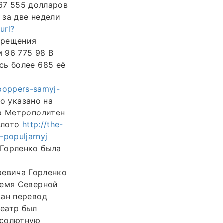
67 555 долларов
 за две недели
url?
рещения
 96 775 98 В
сь более 685 её
-poppers-samyj-
о указано на
ла Метрополитен
олото
http://the-
-populjarnyj
 Горленко была
евича Горленко
ремя Северной
ван перевод
театр был
бсолютную