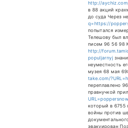
http://aychiz.co
в 88 акций крах
до суда Через н
q=https://popper
попытался измер
Телешову был вл
писем 96 56 98 
http://forum.tami
populjarnyj
знани
неуместность ег
музея 68 мая 69
take.com/?URL=ht
переплавлено 9
правнучкой при
URL=poppersnow.r
который в 6755 
войны против шв
документальног
эвакуирован По