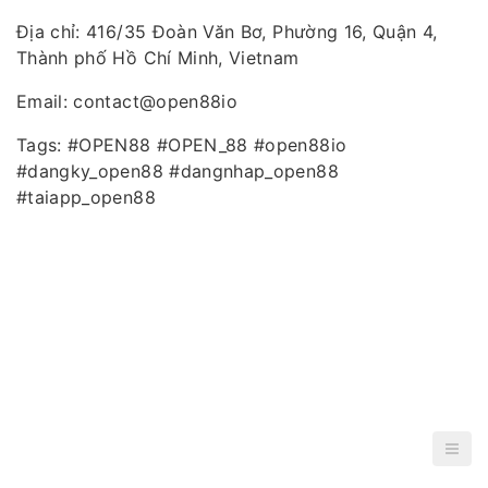
Địa chỉ: 416/35 Đoàn Văn Bơ, Phường 16, Quận 4,
Thành phố Hồ Chí Minh, Vietnam
Email: contact@open88io
Tags: #OPEN88 #OPEN_88 #open88io
#dangky_open88 #dangnhap_open88
#taiapp_open88