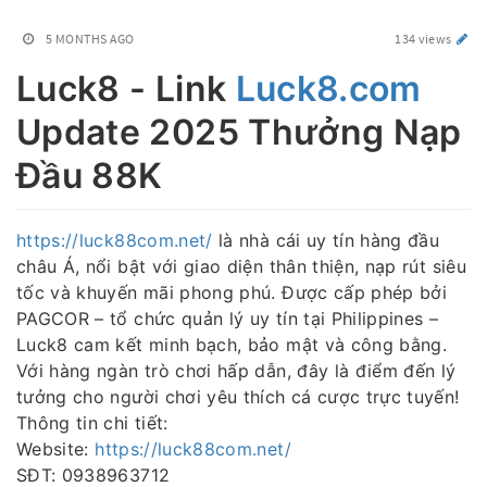
5 MONTHS AGO
134 views
Luck8 - Link
Luck8.com
Update 2025 Thưởng Nạp
Đầu 88K
https://luck88com.net/
là nhà cái uy tín hàng đầu
châu Á, nổi bật với giao diện thân thiện, nạp rút siêu
tốc và khuyến mãi phong phú. Được cấp phép bởi
PAGCOR – tổ chức quản lý uy tín tại Philippines –
Luck8 cam kết minh bạch, bảo mật và công bằng.
Với hàng ngàn trò chơi hấp dẫn, đây là điểm đến lý
tưởng cho người chơi yêu thích cá cược trực tuyến!
Thông tin chi tiết:
Website:
https://luck88com.net/
SĐT: 0938963712