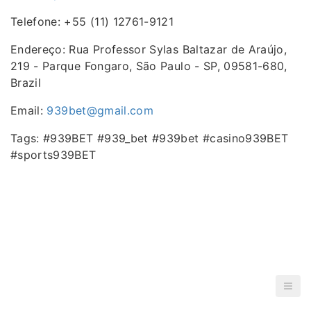
Telefone: +55 (11) 12761-9121
Endereço: Rua Professor Sylas Baltazar de Araújo,
219 - Parque Fongaro, São Paulo - SP, 09581-680,
Brazil
Email:
939bet@gmail.com
Tags: #939BET #939_bet #939bet #casino939BET
#sports939BET