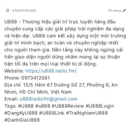
4 MONTHS AGO
74 views
U888 - Thương hiệu giải trí trực tuyến hàng đầu
chuyên cung cấp các giải pháp trải nghiệm đa dạng
và hiện đại. U888 cam kết xây dựng một môi trường
giải trí minh bạch, an toàn và chuyên nghiệp nhất
cho người tham gia. Nền tảng này không ngừng cải
tiến giao diện người dùng nhằm mang lại sự thuận
tiện tối đa trên mọi loại thiết bị di động.
Website:
https://u888.radio.fm/
Phone: 0973412581
Địa chỉ: 13/5 Hẻm 87 Đường Số 27, Phường 6, An
Nhơn, Hồ Chí Minh, Việt Nam
Email:
u888radiofm@gmail.com
Tags: #U888 #u888 #U888Review #U888Login
#DangKyU888 #U888Link #TraiNghiemU888
#DanhGiaU888