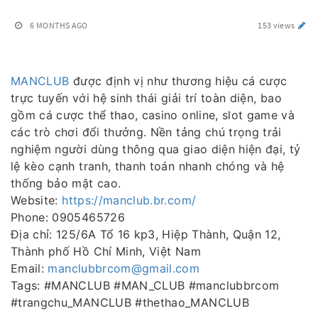
6 MONTHS AGO
153 views
MANCLUB
được định vị như thương hiệu cá cược
trực tuyến với hệ sinh thái giải trí toàn diện, bao
gồm cá cược thể thao, casino online, slot game và
các trò chơi đổi thưởng. Nền tảng chú trọng trải
nghiệm người dùng thông qua giao diện hiện đại, tỷ
lệ kèo cạnh tranh, thanh toán nhanh chóng và hệ
thống bảo mật cao.
Website:
https://manclub.br.com/
Phone: 0905465726
Địa chỉ: 125/6A Tổ 16 kp3, Hiệp Thành, Quận 12,
Thành phố Hồ Chí Minh, Việt Nam
Email:
manclubbrcom@gmail.com
Tags: #MANCLUB #MAN_CLUB #manclubbrcom
#trangchu_MANCLUB #thethao_MANCLUB