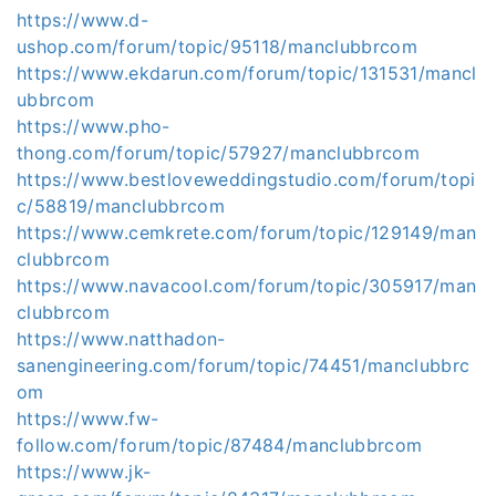
https://www.d-
ushop.com/forum/topic/95118/manclubbrcom
https://www.ekdarun.com/forum/topic/131531/mancl
ubbrcom
https://www.pho-
thong.com/forum/topic/57927/manclubbrcom
https://www.bestloveweddingstudio.com/forum/topi
c/58819/manclubbrcom
https://www.cemkrete.com/forum/topic/129149/man
clubbrcom
https://www.navacool.com/forum/topic/305917/man
clubbrcom
https://www.natthadon-
sanengineering.com/forum/topic/74451/manclubbrc
om
https://www.fw-
follow.com/forum/topic/87484/manclubbrcom
https://www.jk-