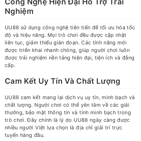
Công Nghệ Hiện Đại Hỗ Trợ Trải
Nghiệm
UU88 sử dụng công nghệ tiên tiến để tối ưu hóa tốc
độ và hiệu năng. Mọi trò chơi đều được cập nhật
liên tục, giảm thiểu gián đoạn. Các tính năng mới
được triển khai nhanh chóng, giúp người chơi luôn
được trải nghiệm nền tảng hiện đại, tiện ích và đẳng
cấp.
Cam Kết Uy Tín Và Chất Lượng
UU88 cam kết mang lại dịch vụ uy tín, minh bạch và
chất lượng. Người chơi có thể yên tâm về các giải
thưởng, bảo mật thông tin và tính minh bạch trong
trò chơi. Đây chính là lý do UU88 ngày càng được
nhiều người Việt lựa chọn là địa chỉ giải trí trực
tuyến hàng đầu.