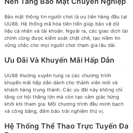
Nền Tảng Bảo Mật Chuyên Nghiệp
Bảo mật thông tin người chơi là ưu tiên hàng đầu tại
UU88. Hệ thống mã hóa tiên tiến giúp bảo vệ dữ
liệu cá nhân và tài khoản. Ngoài ra, các giao dịch tài
chính cũng được kiểm soát chặt chẽ, tạo niềm tin
vững chắc cho mọi người chơi tham gia lâu dài.
Ưu Đãi Và Khuyến Mãi Hấp Dẫn
UU88 thường xuyên tung ra các chương trình
khuyến mãi hấp dẫn dành cho thành viên mới và
khách hàng trung thành. Các ưu đãi này không chỉ
tăng cơ hội thắng lớn mà còn tạo cảm giác hứng
khởi khi tham gia. Mỗi chương trình đều minh bạch
và công bằng, đảm bảo trải nghiệm thú vị.
Hệ Thống Thể Thao Trực Tuyến Đa