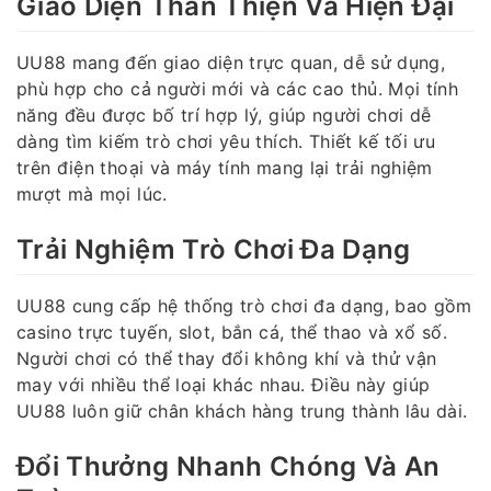
Giao Diện Thân Thiện Và Hiện Đại
UU88 mang đến giao diện trực quan, dễ sử dụng,
phù hợp cho cả người mới và các cao thủ. Mọi tính
năng đều được bố trí hợp lý, giúp người chơi dễ
dàng tìm kiếm trò chơi yêu thích. Thiết kế tối ưu
trên điện thoại và máy tính mang lại trải nghiệm
mượt mà mọi lúc.
Trải Nghiệm Trò Chơi Đa Dạng
UU88 cung cấp hệ thống trò chơi đa dạng, bao gồm
casino trực tuyến, slot, bắn cá, thể thao và xổ số.
Người chơi có thể thay đổi không khí và thử vận
may với nhiều thể loại khác nhau. Điều này giúp
UU88 luôn giữ chân khách hàng trung thành lâu dài.
Đổi Thưởng Nhanh Chóng Và An