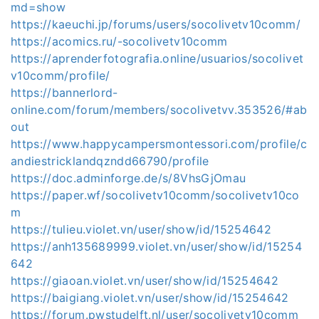
md=show
https://kaeuchi.jp/forums/users/socolivetv10comm/
https://acomics.ru/-socolivetv10comm
https://aprenderfotografia.online/usuarios/socolivet
v10comm/profile/
https://bannerlord-
online.com/forum/members/socolivetvv.353526/#ab
out
https://www.happycampersmontessori.com/profile/c
andiestricklandqzndd66790/profile
https://doc.adminforge.de/s/8VhsGjOmau
https://paper.wf/socolivetv10comm/socolivetv10co
m
https://tulieu.violet.vn/user/show/id/15254642
https://anh135689999.violet.vn/user/show/id/15254
642
https://giaoan.violet.vn/user/show/id/15254642
https://baigiang.violet.vn/user/show/id/15254642
https://forum.pwstudelft.nl/user/socolivetv10comm