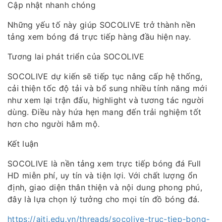
Cập nhật nhanh chóng
Những yếu tố này giúp SOCOLIVE trở thành nền
tảng xem bóng đá trực tiếp hàng đầu hiện nay.
Tương lai phát triển của SOCOLIVE
SOCOLIVE dự kiến sẽ tiếp tục nâng cấp hệ thống,
cải thiện tốc độ tải và bổ sung nhiều tính năng mới
như xem lại trận đấu, highlight và tương tác người
dùng. Điều này hứa hẹn mang đến trải nghiệm tốt
hơn cho người hâm mộ.
Kết luận
SOCOLIVE là nền tảng xem trực tiếp bóng đá Full
HD miễn phí, uy tín và tiện lợi. Với chất lượng ổn
định, giao diện thân thiện và nội dung phong phú,
đây là lựa chọn lý tưởng cho mọi tín đồ bóng đá.
https://aiti.edu.vn/threads/socolive-truc-tiep-bong-