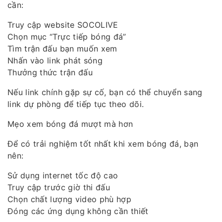
cần:
Truy cập website SOCOLIVE
Chọn mục “Trực tiếp bóng đá”
Tìm trận đấu bạn muốn xem
Nhấn vào link phát sóng
Thưởng thức trận đấu
Nếu link chính gặp sự cố, bạn có thể chuyển sang
link dự phòng để tiếp tục theo dõi.
Mẹo xem bóng đá mượt mà hơn
Để có trải nghiệm tốt nhất khi xem bóng đá, bạn
nên:
Sử dụng internet tốc độ cao
Truy cập trước giờ thi đấu
Chọn chất lượng video phù hợp
Đóng các ứng dụng không cần thiết