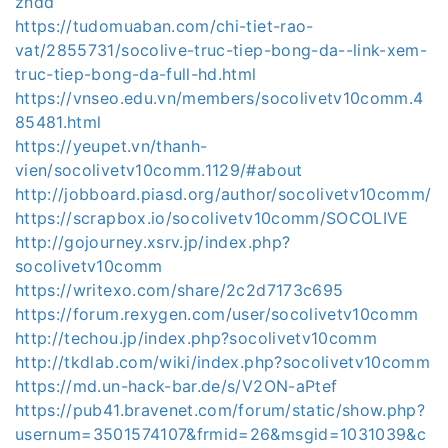
zndd
https://tudomuaban.com/chi-tiet-rao-
vat/2855731/socolive-truc-tiep-bong-da--link-xem-
truc-tiep-bong-da-full-hd.html
https://vnseo.edu.vn/members/socolivetv10comm.4
85481.html
https://yeupet.vn/thanh-
vien/socolivetv10comm.1129/#about
http://jobboard.piasd.org/author/socolivetv10comm/
https://scrapbox.io/socolivetv10comm/SOCOLIVE
http://gojourney.xsrv.jp/index.php?
socolivetv10comm
https://writexo.com/share/2c2d7173c695
https://forum.rexygen.com/user/socolivetv10comm
http://techou.jp/index.php?socolivetv10comm
http://tkdlab.com/wiki/index.php?socolivetv10comm
https://md.un-hack-bar.de/s/V2ON-aPtef
https://pub41.bravenet.com/forum/static/show.php?
usernum=3501574107&frmid=26&msgid=1031039&c