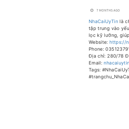
7 MONTHS AGO
NhaCaiUyTin
là c
tập trung vào yế
lọc kỹ lưỡng, giú
Website:
https://
Phone: 03512379
Địa chỉ: 280/78 
Email:
nhacaiuyt
Tags: #NhaCaiUy
#trangchu_NhaCa