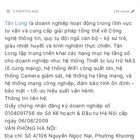
5 MONTHS AGO
154 views
Tân Long
là doanh nghiệp hoạt động trong lĩnh vực
tư vấn và cung cấp giải pháp tổng thể về Công
nghệ thông tin, quy tụ đội ngũ cán bộ – kỹ sư trẻ,
giàu nhiệt huyết và kinh nghiệm thực chiến. Tân
Long tập trung triển khai các hạng mục hạ tầng số
cho doanh nghiệp như: hệ thống Thiết bị lưu trữ NAS
(ổ cứng mạng), hệ thống WiFi công suất lớn, hệ
thống Camera giám sát, hệ thống hạ tầng mạng, và
hệ thống mạng công nghiệp, đảm bảo tính ổn định –
bảo mật – tối ưu hiệu suất vận hành.
Thông tin liên hệ:
Giấy chứng nhận đăng ký doanh nghiệp số
0104091756 do Sở Kế hoạch & Đầu tư Hà Nội cấp
ngày 06/08/2009
VĂN PHÒNG HÀ NỘI:
Địa chỉ: Số 4/106 Nguyễn Ngọc Nại, Phường Khương