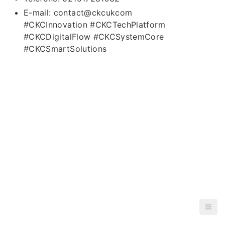
E-mail: contact@ckcukcom
#CKCInnovation #CKCTechPlatform
#CKCDigitalFlow #CKCSystemCore
#CKCSmartSolutions