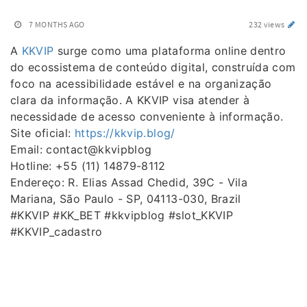
7 MONTHS AGO
232 views
A
KKVIP
surge como uma plataforma online dentro
do ecossistema de conteúdo digital, construída com
foco na acessibilidade estável e na organização
clara da informação. A KKVIP visa atender à
necessidade de acesso conveniente à informação.
Site oficial:
https://kkvip.blog/
Email: contact@kkvipblog
Hotline: +55 (11) 14879-8112
Endereço: R. Elias Assad Chedid, 39C - Vila
Mariana, São Paulo - SP, 04113-030, Brazil
#KKVIP #KK_BET #kkvipblog #slot_KKVIP
#KKVIP_cadastro