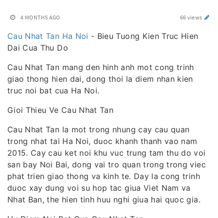
4 MONTHS AGO
66 views
Cau Nhat Tan Ha Noi
- Bieu Tuong Kien Truc Hien
Dai Cua Thu Do
Cau Nhat Tan mang den hinh anh mot cong trinh
giao thong hien dai, dong thoi la diem nhan kien
truc noi bat cua Ha Noi.
Gioi Thieu Ve Cau Nhat Tan
Cau Nhat Tan la mot trong nhung cay cau quan
trong nhat tai Ha Noi, duoc khanh thanh vao nam
2015. Cay cau ket noi khu vuc trung tam thu do voi
san bay Noi Bai, dong vai tro quan trong trong viec
phat trien giao thong va kinh te. Day la cong trinh
duoc xay dung voi su hop tac giua Viet Nam va
Nhat Ban, the hien tinh huu nghi giua hai quoc gia.