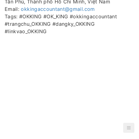
Tân Phú, Thành phố Hồ Chí Minh, Việt Nam
Email:
okkingaccountant@gmail.com
Tags: #OKKING #OK_KING #okkingaccountant
#trangchu_OKKING #dangky_OKKING
#linkvao_OKKING