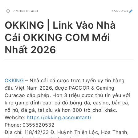
7 MONTHS AGO
156 views
OKKING | Link Vào Nhà
Cái OKKING COM Mới
Nhất 2026
OKKING
– Nhà cái cá cược trực tuyến uy tín hàng
đầu Việt Nam 2026, được PAGCOR & Gaming
Curacao cấp phép. Hơn 3 triệu cược thủ tin yêu với
kho game đỉnh cao: cá độ bóng đá, casino, bắn cá,
nổ hũ, đá gà, tài xỉu và hơn 800 trò chơi khác.
Website:
https://okking.accountant/
Phone: 0355520532
Địa chỉ: 118/42/33 Đ. Huỳnh Thiện Lộc, Hòa Thạnh,