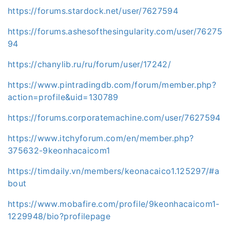
https://forums.stardock.net/user/7627594
https://forums.ashesofthesingularity.com/user/76275
94
https://chanylib.ru/ru/forum/user/17242/
https://www.pintradingdb.com/forum/member.php?
action=profile&uid=130789
https://forums.corporatemachine.com/user/7627594
https://www.itchyforum.com/en/member.php?
375632-9keonhacaicom1
https://timdaily.vn/members/keonacaico1.125297/#a
bout
https://www.mobafire.com/profile/9keonhacaicom1-
1229948/bio?profilepage