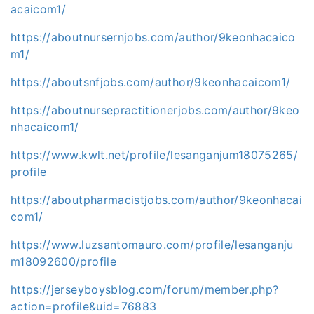
acaicom1/
https://aboutnursernjobs.com/author/9keonhacaico
m1/
https://aboutsnfjobs.com/author/9keonhacaicom1/
https://aboutnursepractitionerjobs.com/author/9keo
nhacaicom1/
https://www.kwlt.net/profile/lesanganjum18075265/
profile
https://aboutpharmacistjobs.com/author/9keonhacai
com1/
https://www.luzsantomauro.com/profile/lesanganju
m18092600/profile
https://jerseyboysblog.com/forum/member.php?
action=profile&uid=76883