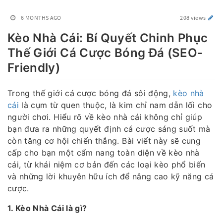
6 MONTHS AGO
208 views
Kèo Nhà Cái: Bí Quyết Chinh Phục
Thế Giới Cá Cược Bóng Đá (SEO-
Friendly)
Trong thế giới cá cược bóng đá sôi động,
kèo nhà
cái
là cụm từ quen thuộc, là kim chỉ nam dẫn lối cho
người chơi. Hiểu rõ về kèo nhà cái không chỉ giúp
bạn đưa ra những quyết định cá cược sáng suốt mà
còn tăng cơ hội chiến thắng. Bài viết này sẽ cung
cấp cho bạn một cẩm nang toàn diện về kèo nhà
cái, từ khái niệm cơ bản đến các loại kèo phổ biến
và những lời khuyên hữu ích để nâng cao kỹ năng cá
cược.
1. Kèo Nhà Cái là gì?