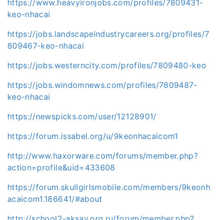
https://www.heavyironjobs.com/profiles/7809431-
keo-nhacai
https://jobs.landscapeindustrycareers.org/profiles/7
809467-keo-nhacai
https://jobs.westerncity.com/profiles/7809480-keo
https://jobs.windomnews.com/profiles/7809487-
keo-nhacai
https://newspicks.com/user/12128901/
https://forum.issabel.org/u/9keonhacaicom1
http://www.haxorware.com/forums/member.php?
action=profile&uid=433608
https://forum.skullgirlsmobile.com/members/9keonh
acaicom1.186641/#about
http://school2-aksay.org.ru/forum/member.php?