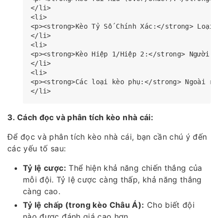
</li>

<li>

<p><strong>Kèo Tỷ Số Chính Xác:</strong> Loại 
</li>

<li>

<p><strong>Kèo Hiệp 1/Hiệp 2:</strong> Người c
</li>

<li>

<p><strong>Các loại kèo phụ:</strong> Ngoài ra
3. Cách đọc và phân tích kèo nhà cái:
Để đọc và phân tích kèo nhà cái, bạn cần chú ý đến
các yếu tố sau:
Tỷ lệ cược:
Thể hiện khả năng chiến thắng của
mỗi đội. Tỷ lệ cược càng thấp, khả năng thắng
càng cao.
Tỷ lệ chấp (trong kèo Châu Á):
Cho biết đội
nào được đánh giá cao hơn.