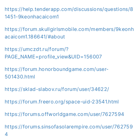
https://help.tenderapp.com/discussions/questions/8
1451-9keonhacaicom1
https://forum.skullgirlsmobile.com/members/9keonh
acaicom1.186641/#about
https://umczdt.ru/forum/?
PAGE_NAME=profile_view&UID=156007
https://forum.honorboundgame.com/user-
501430.html
https://sklad-slabov.ru/forum/user/34622/
https://forum.freero.org/space-uid-23541.html
https://forums.offworldgame.com/user/7627594
https://forums.sinsofasolarempire.com/user/762759
4