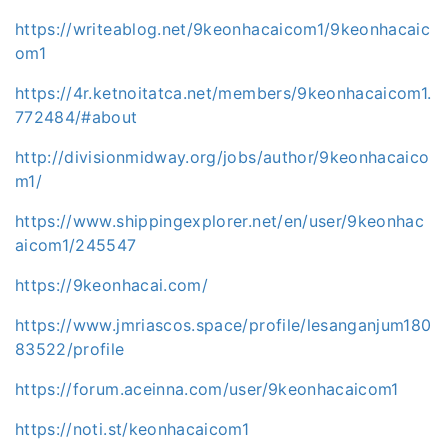
https://writeablog.net/9keonhacaicom1/9keonhacaic
om1
https://4r.ketnoitatca.net/members/9keonhacaicom1.
772484/#about
http://divisionmidway.org/jobs/author/9keonhacaico
m1/
https://www.shippingexplorer.net/en/user/9keonhac
aicom1/245547
https://9keonhacai.com/
https://www.jmriascos.space/profile/lesanganjum180
83522/profile
https://forum.aceinna.com/user/9keonhacaicom1
https://noti.st/keonhacaicom1