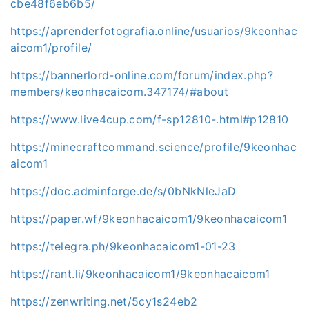
cbe48f6eb6b5/
https://aprenderfotografia.online/usuarios/9keonhac
aicom1/profile/
https://bannerlord-online.com/forum/index.php?
members/keonhacaicom.347174/#about
https://www.live4cup.com/f-sp12810-.html#p12810
https://minecraftcommand.science/profile/9keonhac
aicom1
https://doc.adminforge.de/s/0bNkNleJaD
https://paper.wf/9keonhacaicom1/9keonhacaicom1
https://telegra.ph/9keonhacaicom1-01-23
https://rant.li/9keonhacaicom1/9keonhacaicom1
https://zenwriting.net/5cy1s24eb2