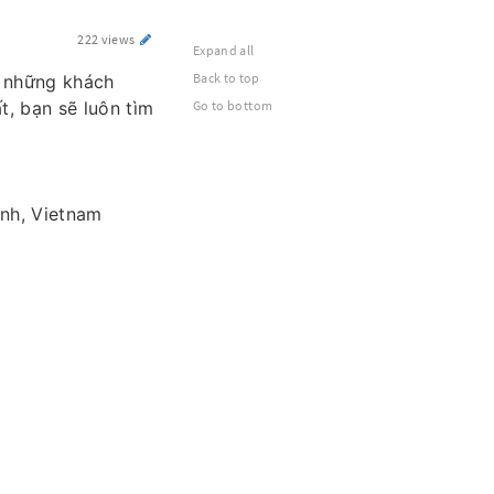
222 views
Expand all
Back to top
ả những khách
t, bạn sẽ luôn tìm
Go to bottom
inh, Vietnam