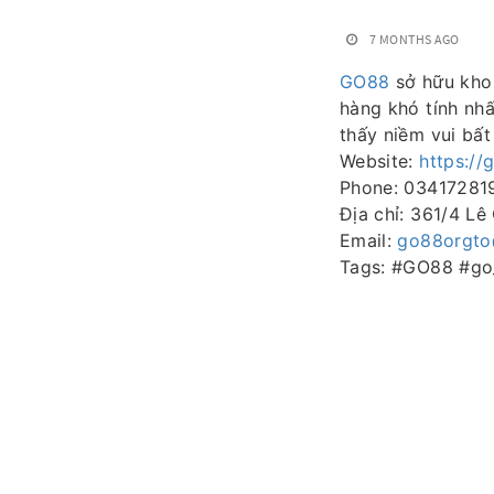
7 MONTHS AGO
GO88
sở hữu kho 
hàng khó tính nhấ
thấy niềm vui bất 
Website:
https://
Phone: 03417281
Địa chỉ: 361/4 L
Email:
go88orgto
Tags: #GO88 #go