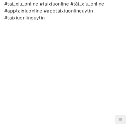
#tai_xiu_online #taixiuonline #tài_xỉu_online
#apptaixiuonline #apptaixiuonlineuytin
#taixiuonlineuytin