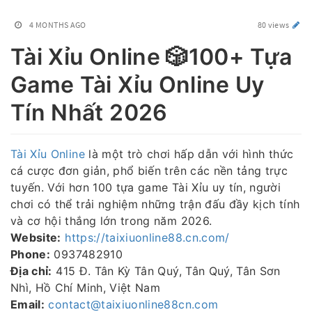
4 MONTHS AGO
80 views
Tài Xỉu Online 🎲100+ Tựa
Game Tài Xỉu Online Uy
Tín Nhất 2026
Tài Xỉu Online
là một trò chơi hấp dẫn với hình thức
cá cược đơn giản, phổ biến trên các nền tảng trực
tuyến. Với hơn 100 tựa game Tài Xỉu uy tín, người
chơi có thể trải nghiệm những trận đấu đầy kịch tính
và cơ hội thắng lớn trong năm 2026.
Website:
https://taixiuonline88.cn.com/
Phone:
0937482910
Địa chỉ:
415 Đ. Tân Kỳ Tân Quý, Tân Quý, Tân Sơn
Nhì, Hồ Chí Minh, Việt Nam
Email:
contact@taixiuonline88cn.com