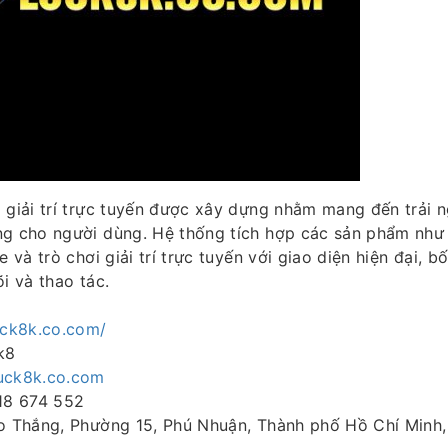
g giải trí trực tuyến được xây dựng nhằm mang đến trải 
ng cho người dùng. Hệ thống tích hợp các sản phẩm như
e và trò chơi giải trí trực tuyến với giao diện hiện đại, b
õi và thao tác.
luck8k.co.com/
k8
uck8k.co.com
918 674 552
ao Thắng, Phường 15, Phú Nhuận, Thành phố Hồ Chí Minh