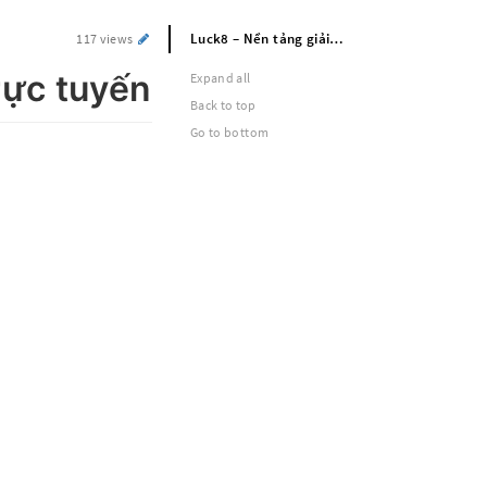
Luck8 – Nền tảng giải trí và cá cược trực tuyến
117 views
trực tuyến
Expand all
Back to top
Go to bottom