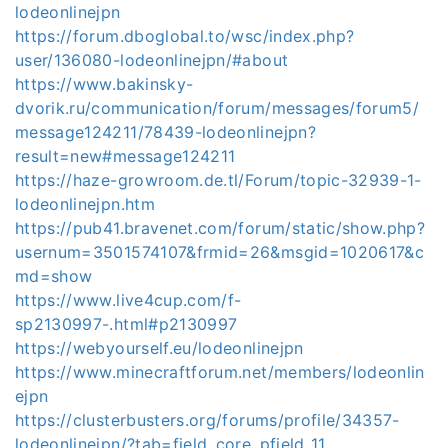
lodeonlinejpn
https://forum.dboglobal.to/wsc/index.php?
user/136080-lodeonlinejpn/#about
https://www.bakinsky-
dvorik.ru/communication/forum/messages/forum5/
message124211/78439-lodeonlinejpn?
result=new#message124211
https://haze-growroom.de.tl/Forum/topic-32939-1-
lodeonlinejpn.htm
https://pub41.bravenet.com/forum/static/show.php?
usernum=3501574107&frmid=26&msgid=1020617&c
md=show
https://www.live4cup.com/f-
sp2130997-.html#p2130997
https://webyourself.eu/lodeonlinejpn
https://www.minecraftforum.net/members/lodeonlin
ejpn
https://clusterbusters.org/forums/profile/34357-
lodeonlinejpn/?tab=field_core_pfield_11