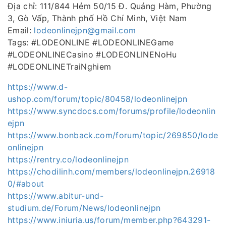
Địa chỉ: 111/844 Hẻm 50/15 Đ. Quảng Hàm, Phường
3, Gò Vấp, Thành phố Hồ Chí Minh, Việt Nam
Email:
lodeonlinejpn@gmail.com
Tags: #LODEONLINE #LODEONLINEGame
#LODEONLINECasino #LODEONLINENoHu
#LODEONLINETraiNghiem
https://www.d-
ushop.com/forum/topic/80458/lodeonlinejpn
https://www.syncdocs.com/forums/profile/lodeonlin
ejpn
https://www.bonback.com/forum/topic/269850/lode
onlinejpn
https://rentry.co/lodeonlinejpn
https://chodilinh.com/members/lodeonlinejpn.26918
0/#about
https://www.abitur-und-
studium.de/Forum/News/lodeonlinejpn
https://www.iniuria.us/forum/member.php?643291-