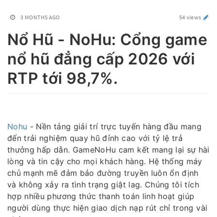
3 MONTHS AGO
54 views
Nổ Hũ - NoHu: Cổng game
nổ hũ đẳng cấp 2026 với
RTP tới 98,7%.
Nohu
- Nền tảng giải trí trực tuyến hàng đầu mang
đến trải nghiệm quay hũ đỉnh cao với tỷ lệ trả
thưởng hấp dẫn. GameNoHu cam kết mang lại sự hài
lòng và tin cậy cho mọi khách hàng. Hệ thống máy
chủ mạnh mẽ đảm bảo đường truyền luôn ổn định
và không xảy ra tình trạng giật lag. Chúng tôi tích
hợp nhiều phương thức thanh toán linh hoạt giúp
người dùng thực hiện giao dịch nạp rút chỉ trong vài