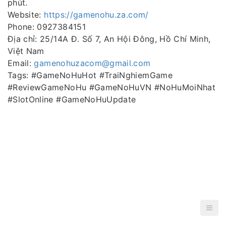
phút.
Website:
https://gamenohu.za.com/
Phone: 0927384151
Địa chỉ: 25/14A Đ. Số 7, An Hội Đông, Hồ Chí Minh,
Việt Nam
Email:
gamenohuzacom@gmail.com
Tags: #GameNoHuHot #TraiNghiemGame
#ReviewGameNoHu #GameNoHuVN #NoHuMoiNhat
#SlotOnline #GameNoHuUpdate