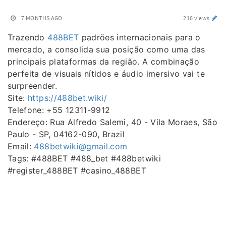
7 MONTHS AGO
216 views
Trazendo
488BET
padrões internacionais para o
mercado, a consolida sua posição como uma das
principais plataformas da região. A combinação
perfeita de visuais nítidos e áudio imersivo vai te
surpreender.
Site:
https://488bet.wiki/
Telefone: +55 12311-9912
Endereço: Rua Alfredo Salemi, 40 - Vila Moraes, São
Paulo - SP, 04162-090, Brazil
Email:
488betwiki@gmail.com
Tags: #488BET #488_bet #488betwiki
#register_488BET #casino_488BET