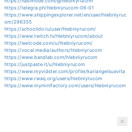
https://hashnode.com/@hlebniyrucom
https://telegra.ph/hlebniyrucom-06-01
https://www.shippingexplorer.net/en/user/hlebniyruc
om/296335
https://schoolido.lu/user/hlebniyrucom/
https://www.twitch.tv/hlebniyrucom/about
https://leetcode.com/u/hlebniyrucom/
https://vocal.media/authors/hlebniyrucom
https://www.bandlab.com/hlebniyrucom
https://justpaste.it/u/hlebniyrucom
https://www.myvidster.com/profile/kariangelsuavita
https://www.rwaq.org/users/hlebniyrucom
https://www.myminifactory.com/users/hlebniyrucom