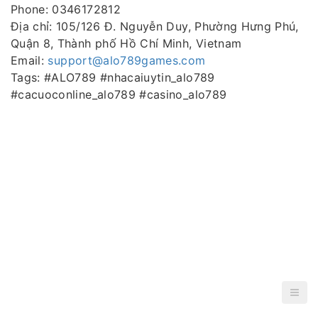
Phone: 0346172812
Địa chỉ: 105/126 Đ. Nguyễn Duy, Phường Hưng Phú,
Quận 8, Thành phố Hồ Chí Minh, Vietnam
Email:
support@alo789games.com
Tags: #ALO789 #nhacaiuytin_alo789
#cacuoconline_alo789 #casino_alo789