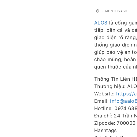
5 MONTHS AGO
ALO8
là cổng game
tiếp, bắn cá và c
giao diện rõ ràng
thống giao dịch n
giúp bảo vệ an to
chào mừng, hoàn t
quen thuộc của nh
Thông Tin Liên H
Thương hiệu: AL
Website:
https://
Email:
info@aalo
Hotline: 0974 63
Địa chỉ: 24 Trần 
Zipcode: 700000
Hashtags