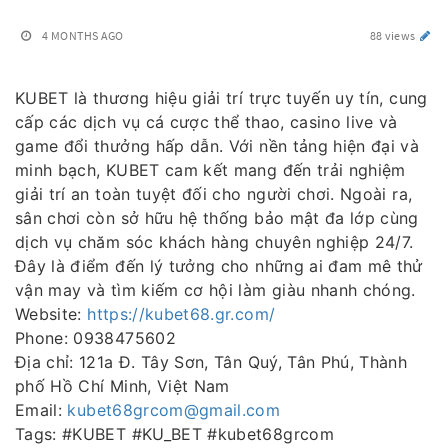
4 MONTHS AGO
88 views
KUBET là thương hiệu giải trí trực tuyến uy tín, cung
cấp các dịch vụ cá cược thể thao, casino live và
game đổi thưởng hấp dẫn. Với nền tảng hiện đại và
minh bạch, KUBET cam kết mang đến trải nghiệm
giải trí an toàn tuyệt đối cho người chơi. Ngoài ra,
sân chơi còn sở hữu hệ thống bảo mật đa lớp cùng
dịch vụ chăm sóc khách hàng chuyên nghiệp 24/7.
Đây là điểm đến lý tưởng cho những ai đam mê thử
vận may và tìm kiếm cơ hội làm giàu nhanh chóng.
Website:
https://kubet68.gr.com/
Phone: 0938475602
Địa chỉ: 121a Đ. Tây Sơn, Tân Quý, Tân Phú, Thành
phố Hồ Chí Minh, Việt Nam
Email:
kubet68grcom@gmail.com
Tags: #KUBET #KU_BET #kubet68grcom