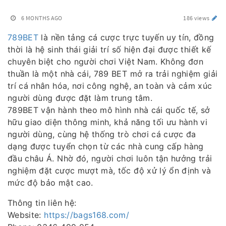
6 MONTHS AGO
186 views
789BET
là nền tảng cá cược trực tuyến uy tín, đồng
thời là hệ sinh thái giải trí số hiện đại được thiết kế
chuyên biệt cho người chơi Việt Nam. Không đơn
thuần là một nhà cái, 789 BET mở ra trải nghiệm giải
trí cá nhân hóa, nơi công nghệ, an toàn và cảm xúc
người dùng được đặt làm trung tâm.
789BET vận hành theo mô hình nhà cái quốc tế, sở
hữu giao diện thông minh, khả năng tối ưu hành vi
người dùng, cùng hệ thống trò chơi cá cược đa
dạng được tuyển chọn từ các nhà cung cấp hàng
đầu châu Á. Nhờ đó, người chơi luôn tận hưởng trải
nghiệm đặt cược mượt mà, tốc độ xử lý ổn định và
mức độ bảo mật cao.
Thông tin liên hệ:
Website:
https://bags168.com/