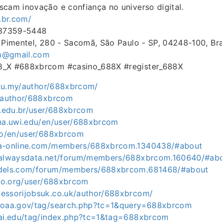
scam inovação e confiança no universo digital.
.br.com/
 37359-5448
 Pimentel, 280 - Sacomã, São Paulo - SP, 04248-100, Bra
m@gmail.com
8_X #688xbrcom #casino_688X #register_688X
.edu.my/author/688xbrcom/
u/author/688xbrcom
o.edu.br/user/688xbrcom
ona.uwi.edu/en/user/688xbrcom
.ro/en/user/688xbrcom
ba-online.com/members/688xbrcom.1340438/#about
n.alwaysdata.net/forum/members/688xbrcom.160640/#ab
odels.com/forum/members/688xbrcom.681468/#about
sbo.org/user/688xbrcom
essorijobsuk.co.uk/author/688xbrcom/
.noaa.gov/tag/search.php?tc=1&query=688xbrcom
hai.edu/tag/index.php?tc=1&tag=688xbrcom