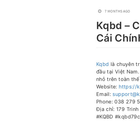
7 MONTHS AGO
Kqbd – C
Cái Chín
Kqbd
là chuyên t
đầu tại Việt Nam.
nhỏ trên toàn thế 
Website:
https:/
Email:
support@
Phone: 038 279 
Địa chỉ: 179 Trin
#KQBD #kqbd79c