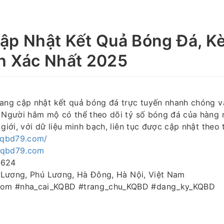
ập Nhật Kết Quả Bóng Đá, K
h Xác Nhất 2025
rang cập nhật kết quả bóng đá trực tuyến nhanh chóng v
 Người hâm mộ có thể theo dõi tỷ số bóng đá của hàng n
giới, với dữ liệu minh bạch, liên tục được cập nhật theo 
/kqbd79.com/
kqbd79.com
5624
h Lương, Phú Lương, Hà Đông, Hà Nội, Việt Nam
om #nha_cai_KQBD #trang_chu_KQBD #dang_ky_KQBD