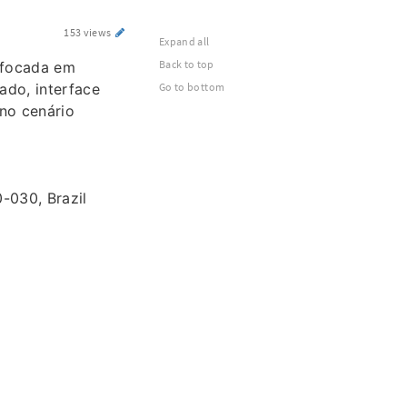
153 views
Expand all
Back to top
 focada em
ado, interface
Go to bottom
no cenário
-030, Brazil