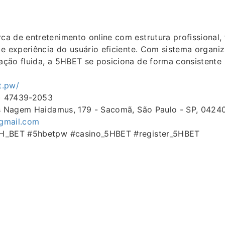
a de entretenimento online com estrutura profissional,
e experiência do usuário eficiente. Com sistema organiz
ção fluida, a 5HBET se posiciona de forma consistente 
t.pw/
1) 47439-2053
as Nagem Haidamus, 179 - Sacomã, São Paulo - SP, 04240
gmail.com
H_BET #5hbetpw #casino_5HBET #register_5HBET