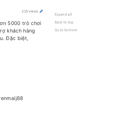
215 views
Expand all
Back to top
hơn 5000 trò chơi
trợ khách hàng
Go to bottom
u. Đặc biệt,
yenmaij88