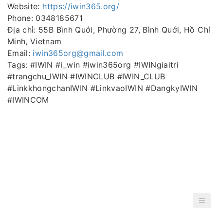
Website:
https://iwin365.org/
Phone: 0348185671
Địa chỉ: 55B Bình Quới, Phường 27, Bình Quới, Hồ Chí
Minh, Vietnam
Email:
iwin365org@gmail.com
Tags: #IWIN #i_win #iwin365org #IWINgiaitri
#trangchu_IWIN #IWINCLUB #IWIN_CLUB
#LinkkhongchanIWIN #LinkvaoIWIN #DangkyIWIN
#IWINCOM