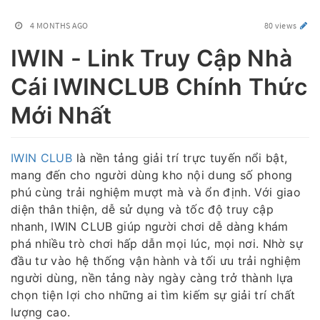
4 MONTHS AGO
80 views
IWIN - Link Truy Cập Nhà
Cái IWINCLUB Chính Thức
Mới Nhất
IWIN CLUB
là nền tảng giải trí trực tuyến nổi bật,
mang đến cho người dùng kho nội dung số phong
phú cùng trải nghiệm mượt mà và ổn định. Với giao
diện thân thiện, dễ sử dụng và tốc độ truy cập
nhanh, IWIN CLUB giúp người chơi dễ dàng khám
phá nhiều trò chơi hấp dẫn mọi lúc, mọi nơi. Nhờ sự
đầu tư vào hệ thống vận hành và tối ưu trải nghiệm
người dùng, nền tảng này ngày càng trở thành lựa
chọn tiện lợi cho những ai tìm kiếm sự giải trí chất
lượng cao.