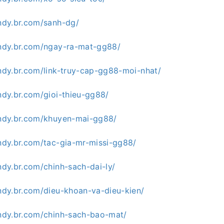
ndy.br.com/sanh-dg/
ndy.br.com/ngay-ra-mat-gg88/
dy.br.com/link-truy-cap-gg88-moi-nhat/
dy.br.com/gioi-thieu-gg88/
ndy.br.com/khuyen-mai-gg88/
dy.br.com/tac-gia-mr-missi-gg88/
dy.br.com/chinh-sach-dai-ly/
dy.br.com/dieu-khoan-va-dieu-kien/
dy.br.com/chinh-sach-bao-mat/