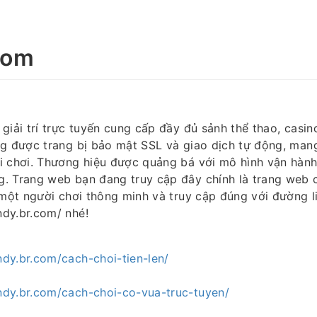
com
giải trí trực tuyến cung cấp đầy đủ sảnh thể thao, casin
ng được trang bị bảo mật SSL và giao dịch tự động, man
i chơi. Thương hiệu được quảng bá với mô hình vận hàn
. Trang web bạn đang truy cập đây chính là trang web 
 một người chơi thông minh và truy cập đúng với đường li
dy.br.com/ nhé!
dy.br.com/cach-choi-tien-len/
dy.br.com/cach-choi-co-vua-truc-tuyen/