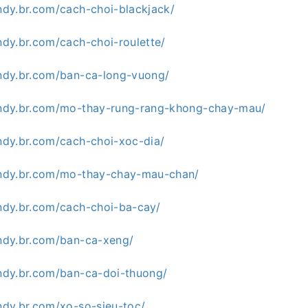
dy.br.com/cach-choi-blackjack/
dy.br.com/cach-choi-roulette/
ndy.br.com/ban-ca-long-vuong/
ndy.br.com/mo-thay-rung-rang-khong-chay-mau/
dy.br.com/cach-choi-xoc-dia/
ndy.br.com/mo-thay-chay-mau-chan/
dy.br.com/cach-choi-ba-cay/
ndy.br.com/ban-ca-xeng/
dy.br.com/ban-ca-doi-thuong/
dy.br.com/xo-so-sieu-toc/