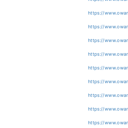
https://www.owa
https://www.owa
https://www.owan
https://www.owan
https://www.owa
https://www.owan
https://www.owan
https://www.owan
https://www.owan