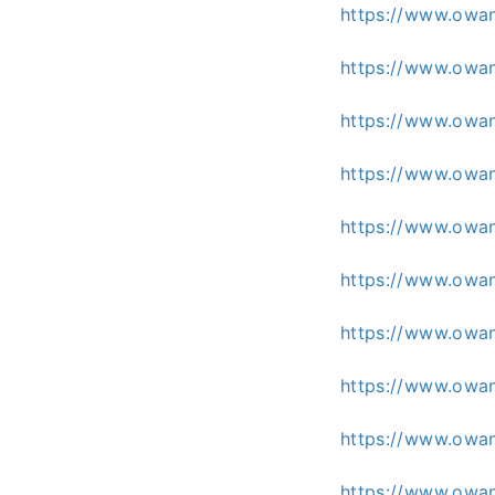
https://www.owan
https://www.owan
https://www.owa
https://www.owa
https://www.owan
https://www.owa
https://www.owan
https://www.owa
https://www.owan
https://www.owan