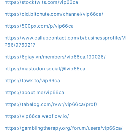
https://stocktwits.com/vip66ca
https://old.bitchute.com/channel/vip66ca/
https://500px.com/p/vip66ca
https://www.callupcontact.com/b/businessprofile/VI
P66/9760217
https://6giay.vn/members/vip66ca.190026/
https://mastodon.social/@vip66ca
https://tawk.to/vip66ca
https://about.me/vip66ca
https://tabelog.com/rvwr/vip66ca/prof/
https://vip66ca.webflow.io/
https://gamblingtherapy.org/forum/users/vip66ca/