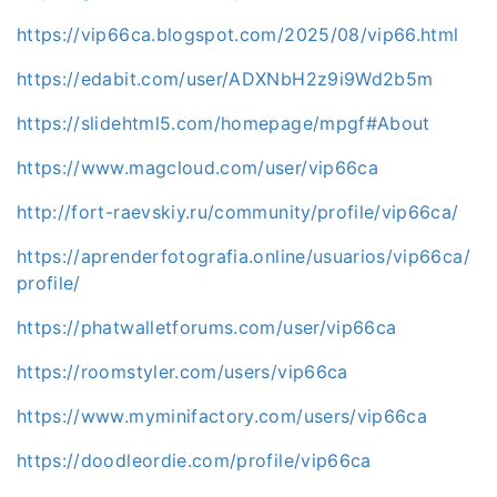
https://vip66ca.blogspot.com/2025/08/vip66.html
https://edabit.com/user/ADXNbH2z9i9Wd2b5m
https://slidehtml5.com/homepage/mpgf#About
https://www.magcloud.com/user/vip66ca
http://fort-raevskiy.ru/community/profile/vip66ca/
https://aprenderfotografia.online/usuarios/vip66ca/
profile/
https://phatwalletforums.com/user/vip66ca
https://roomstyler.com/users/vip66ca
https://www.myminifactory.com/users/vip66ca
https://doodleordie.com/profile/vip66ca