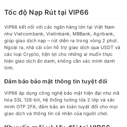
Tốc độ Nạp Rút tại VIP66
VIP66 kết nối với các ngân hàng lớn tại Việt Nam
như Vietcombank, Vietinbank, MBBank, Agribank,
giúp giao dịch nạp – rút diễn ra trong vòng 2 phút.
Ngoài ra, nhà cái còn hỗ trợ giao dịch qua USDT và
các loại Crypto, tiện lợi cho những ai muốn thực
hiện giao dịch ẩn danh, không cần xác minh danh
tính.
Đảm bảo bảo mật thông tin tuyệt đối
VIP66 áp dụng công nghệ bảo mật hiện đại như mã
hóa SSL 128-bit, hệ thống tường lửa 2 lớp và xác
minh OTP 2FA, đảm bảo an toàn tuyệt đối cho mọi
giao dịch và thông tin cá nhân của người chơi.