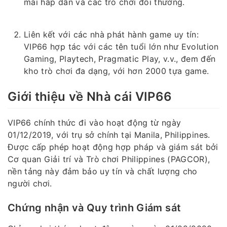
mãi hấp dẫn và các trò chơi đổi thưởng.
Liên kết với các nhà phát hành game uy tín:
VIP66 hợp tác với các tên tuổi lớn như Evolution
Gaming, Playtech, Pragmatic Play, v.v., đem đến
kho trò chơi đa dạng, với hơn 2000 tựa game.
Giới thiệu về Nhà cái VIP66
VIP66 chính thức đi vào hoạt động từ ngày
01/12/2019, với trụ sở chính tại Manila, Philippines.
Được cấp phép hoạt động hợp pháp và giám sát bởi
Cơ quan Giải trí và Trò chơi Philippines (PAGCOR),
nền tảng này đảm bảo uy tín và chất lượng cho
người chơi.
Chứng nhận và Quy trình Giám sát