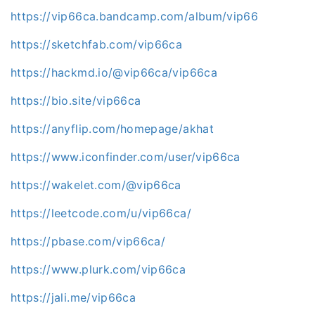
https://vip66ca.bandcamp.com/album/vip66
https://sketchfab.com/vip66ca
https://hackmd.io/@vip66ca/vip66ca
https://bio.site/vip66ca
https://anyflip.com/homepage/akhat
https://www.iconfinder.com/user/vip66ca
https://wakelet.com/@vip66ca
https://leetcode.com/u/vip66ca/
https://pbase.com/vip66ca/
https://www.plurk.com/vip66ca
https://jali.me/vip66ca