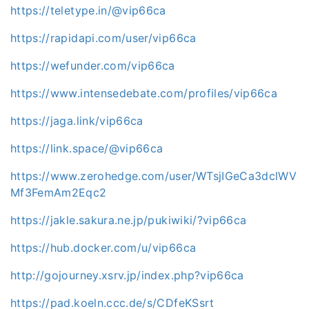
https://teletype.in/@vip66ca
https://rapidapi.com/user/vip66ca
https://wefunder.com/vip66ca
https://www.intensedebate.com/profiles/vip66ca
https://jaga.link/vip66ca
https://link.space/@vip66ca
https://www.zerohedge.com/user/WTsjIGeCa3dclWV
Mf3FemAm2Eqc2
https://jakle.sakura.ne.jp/pukiwiki/?vip66ca
https://hub.docker.com/u/vip66ca
http://gojourney.xsrv.jp/index.php?vip66ca
https://pad.koeln.ccc.de/s/CDfeKSsrt