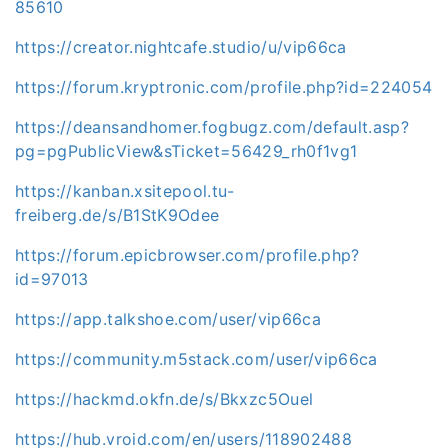
85610
https://creator.nightcafe.studio/u/vip66ca
https://forum.kryptronic.com/profile.php?id=224054
https://deansandhomer.fogbugz.com/default.asp?
pg=pgPublicView&sTicket=56429_rh0f1vg1
https://kanban.xsitepool.tu-
freiberg.de/s/B1StK9Odee
https://forum.epicbrowser.com/profile.php?
id=97013
https://app.talkshoe.com/user/vip66ca
https://community.m5stack.com/user/vip66ca
https://hackmd.okfn.de/s/Bkxzc5Ouel
https://hub.vroid.com/en/users/118902488