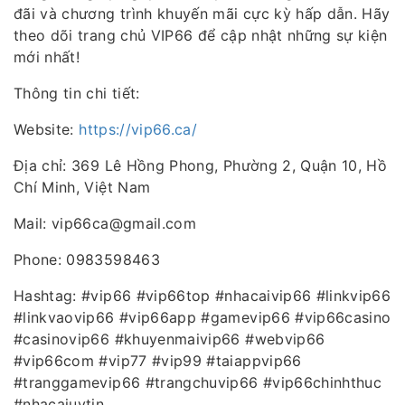
đãi và chương trình khuyến mãi cực kỳ hấp dẫn. Hãy
theo dõi trang chủ VIP66 để cập nhật những sự kiện
mới nhất!
Thông tin chi tiết:
Website:
https://vip66.ca/
Địa chỉ: 369 Lê Hồng Phong, Phường 2, Quận 10, Hồ
Chí Minh, Việt Nam
Mail: vip66ca@gmail.com
Phone: 0983598463
Hashtag: #vip66 #vip66top #nhacaivip66 #linkvip66
#linkvaovip66 #vip66app #gamevip66 #vip66casino
#casinovip66 #khuyenmaivip66 #webvip66
#vip66com #vip77 #vip99 #taiappvip66
#tranggamevip66 #trangchuvip66 #vip66chinhthuc
#nhacaiuytin