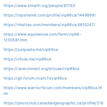
https://www.slmath.org/people/81763
https://topsitenet.com/profile/vip66ca/1449899/
https://nhattao.com/members/vip66ca.6810247/
https://www.equinenow.com/farm/vip66-
1250581.htm
https://justpaste.me/vip66ca
https://ofuse.me/vip66ca
https://rareconnect.org/en/user/vip66ca
https://git.forum.ircam.fr/vip66ca
https://www.warriorforum.com/members/vip66ca.ht
ml
https://photoclub.canadiangeographic.ca/profile/216