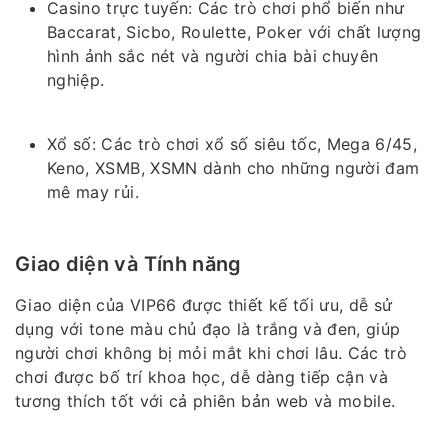
Casino trực tuyến: Các trò chơi phổ biến như
Baccarat, Sicbo, Roulette, Poker với chất lượng
hình ảnh sắc nét và người chia bài chuyên
nghiệp.
Xổ số: Các trò chơi xổ số siêu tốc, Mega 6/45,
Keno, XSMB, XSMN dành cho những người đam
mê may rủi.
Giao diện và Tính năng
Giao diện của VIP66 được thiết kế tối ưu, dễ sử
dụng với tone màu chủ đạo là trắng và đen, giúp
người chơi không bị mỏi mắt khi chơi lâu. Các trò
chơi được bố trí khoa học, dễ dàng tiếp cận và
tương thích tốt với cả phiên bản web và mobile.