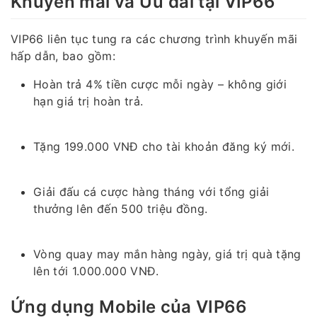
Khuyến mãi và Ưu đãi tại VIP66
VIP66 liên tục tung ra các chương trình khuyến mãi
hấp dẫn, bao gồm:
Hoàn trả 4% tiền cược mỗi ngày – không giới
hạn giá trị hoàn trả.
Tặng 199.000 VNĐ cho tài khoản đăng ký mới.
Giải đấu cá cược hàng tháng với tổng giải
thưởng lên đến 500 triệu đồng.
Vòng quay may mắn hàng ngày, giá trị quà tặng
lên tới 1.000.000 VNĐ.
Ứng dụng Mobile của VIP66