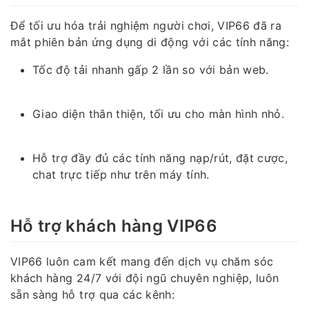
Để tối ưu hóa trải nghiệm người chơi, VIP66 đã ra
mắt phiên bản ứng dụng di động với các tính năng:
Tốc độ tải nhanh gấp 2 lần so với bản web.
Giao diện thân thiện, tối ưu cho màn hình nhỏ.
Hỗ trợ đầy đủ các tính năng nạp/rút, đặt cược,
chat trực tiếp như trên máy tính.
Hỗ trợ khách hàng VIP66
VIP66 luôn cam kết mang đến dịch vụ chăm sóc
khách hàng 24/7 với đội ngũ chuyên nghiệp, luôn
sẵn sàng hỗ trợ qua các kênh: