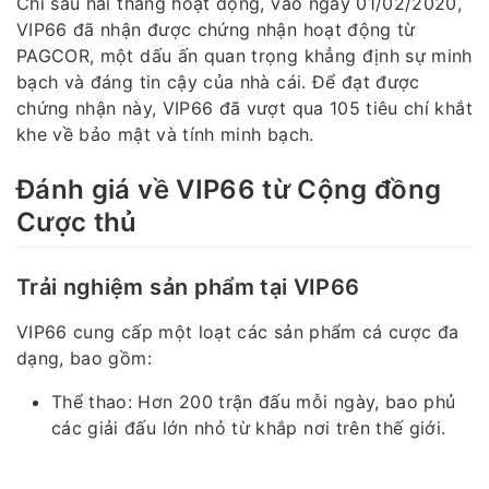
Chỉ sau hai tháng hoạt động, vào ngày 01/02/2020,
VIP66 đã nhận được chứng nhận hoạt động từ
PAGCOR, một dấu ấn quan trọng khẳng định sự minh
bạch và đáng tin cậy của nhà cái. Để đạt được
chứng nhận này, VIP66 đã vượt qua 105 tiêu chí khắt
khe về bảo mật và tính minh bạch.
Đánh giá về VIP66 từ Cộng đồng
Cược thủ
Trải nghiệm sản phẩm tại VIP66
VIP66 cung cấp một loạt các sản phẩm cá cược đa
dạng, bao gồm:
Thể thao: Hơn 200 trận đấu mỗi ngày, bao phủ
các giải đấu lớn nhỏ từ khắp nơi trên thế giới.