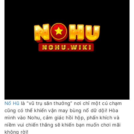
Nổ Hũ
là “vũ trụ săn thưởng” nơi chỉ một cú chạm
cũng có thể khiến vận may bùng nổ dữ dội! Hòa
mình vào Nohu, cảm giác hồi hộp, phấn khích và
niềm vui chiến thắng sẽ khiến bạn muốn chơi mãi
không rời!