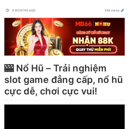
9 MONTHS AGO
344 views
🎰 Nổ Hũ – Trải nghiệm
slot game đẳng cấp, nổ hũ
cực dễ, chơi cực vui!