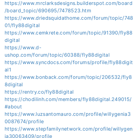
https://www.mrclarksdesigns.builderspot.com/board
/board_topic/690695/7478523.htm
https://www.driedsquidathome.com/forum/topic/748
01/fly88digital
https://www.cemkrete.com/forum/topic/91390/fly88
digital
https://www.d-
ushop.com/forum/topic/60388/fly88digital
https://www.syncdocs.com/forums/profile/fly88digit
al1
https://www.bonback.com/forum/topic/206532/fly8
8digital
https://rentry.co/fly88digital
https://chodilinh.com/members/fly88digital.249015/
#about
https://www.luzsantomauro.com/profile/willygenia3
0087674/profile
https://www.stepfamilynetwork.com/profile/willygen
ia30063409/profile