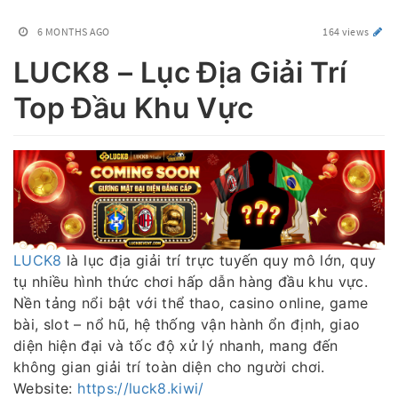
6 MONTHS AGO
164 views
LUCK8 – Lục Địa Giải Trí
Top Đầu Khu Vực
LUCK8
là lục địa giải trí trực tuyến quy mô lớn, quy
tụ nhiều hình thức chơi hấp dẫn hàng đầu khu vực.
Nền tảng nổi bật với thể thao, casino online, game
bài, slot – nổ hũ, hệ thống vận hành ổn định, giao
diện hiện đại và tốc độ xử lý nhanh, mang đến
không gian giải trí toàn diện cho người chơi.
Website:
https://luck8.kiwi/