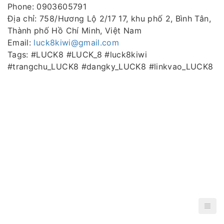
Phone: 0903605791
Địa chỉ: 758/Hương Lộ 2/17 17, khu phố 2, Bình Tân,
Thành phố Hồ Chí Minh, Việt Nam
Email:
luck8kiwi@gmail.com
Tags: #LUCK8 #LUCK_8 #luck8kiwi
#trangchu_LUCK8 #dangky_LUCK8 #linkvao_LUCK8