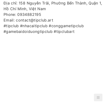
Địa chỉ: 158 Nguyễn Trãi, Phường Bến Thành, Quận 1,
Hồ Chí Minh, Việt Nam
Phone: 0934882195
Email: contact@tipclub.art
#tipclub #nhacaitipclub #conggametipclub
#gamebaidoiduongtipclub #tipclubart