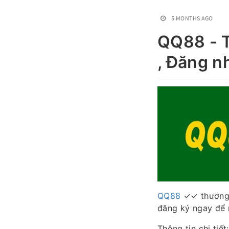
5 MONTHS AGO
QQ88 - T
, Đăng n
QQ88
✓✓ thương h
đăng ký ngay để 
Thông tin chi tiết: