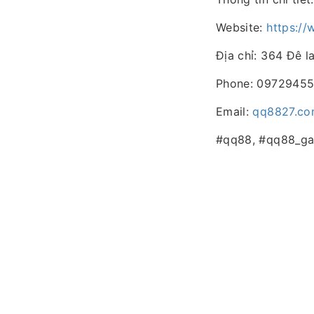
Website:
https:/
Địa chỉ: 364 Đê 
Phone: 09729455
Email:
qq8827.co
#qq88, #qq88_ga