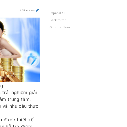
202 views
Expand all
Back to top
Go to bottom
ng
trải nghiệm giải
làm trung tâm,
g và nhu cầu thực
n được thiết kế
ần hỗ trợ được