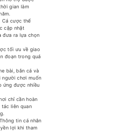
hời gian làm
 năm.
. Cá cược thể
c cập nhật
à đưa ra lựa chọn
ợc tối ưu về giao
án đoạn trong quá
me bài, bắn cá và
ới người chơi muốn
áp ứng được nhiều
hơi chỉ cần hoàn
 tác liên quan
g.
Thông tin cá nhân
yền lợi khi tham