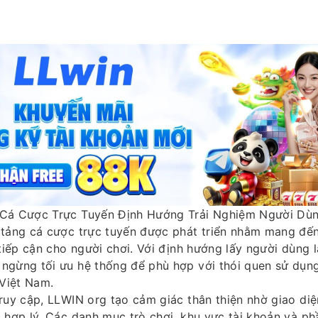
Cá Cược Trực Tuyến Định Hướng Trải Nghiệm Người Dù
 tảng cá cược trực tuyến được phát triển nhằm mang đến 
 tiếp cận cho người chơi. Với định hướng lấy người dùng 
ngừng tối ưu hệ thống để phù hợp với thói quen sử dụn
 Việt Nam.
ruy cập, LLWIN org tạo cảm giác thân thiện nhờ giao diệ
 hợp lý. Các danh mục trò chơi, khu vực tài khoản và ph