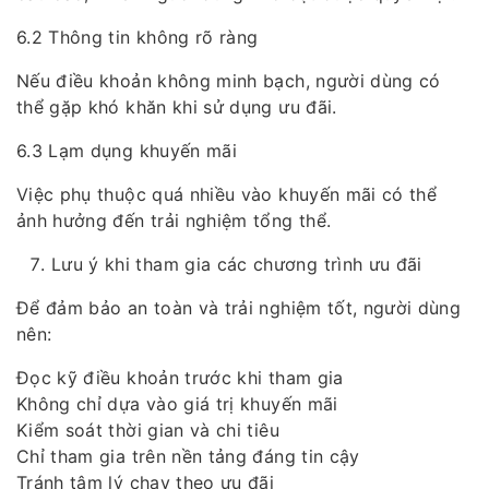
6.2 Thông tin không rõ ràng
Nếu điều khoản không minh bạch, người dùng có
thể gặp khó khăn khi sử dụng ưu đãi.
6.3 Lạm dụng khuyến mãi
Việc phụ thuộc quá nhiều vào khuyến mãi có thể
ảnh hưởng đến trải nghiệm tổng thể.
Lưu ý khi tham gia các chương trình ưu đãi
Để đảm bảo an toàn và trải nghiệm tốt, người dùng
nên:
Đọc kỹ điều khoản trước khi tham gia
Không chỉ dựa vào giá trị khuyến mãi
Kiểm soát thời gian và chi tiêu
Chỉ tham gia trên nền tảng đáng tin cậy
Tránh tâm lý chạy theo ưu đãi