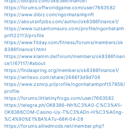
https://bioqoo.com/ok8386finance1
https://forums.offworldgame.com/user/7663582
https://www.dibiz.com/ngonhatanhpnft
https://aboutsnfjobs.com/author/ok8386finance1/
https://www.luzsantomauro.com/profile/ngonhatanh
pnft22113/profile
https://www.fitday.com/fitness/forums/members/ok
8386finance1.html
https://www.klamm.de/forum/members/ok8386finan
ce1.167117/#about
https://findaspring.org/members/ok8386finance1/
https://writexo.com/share/2666f3d9d704
https://www.zzmrp.pl/profile/ngonhatanhpnft57858/
profile
https://forums.littletinyfrogs.com/user/7663582
https://telegra.ph/OK8386–Nh%C3%A0-C%C3%A1i-
OK8386COM-Casino-Uy-T%C3%ADn-H%C3%A0ng-
%C4%90%E1%BA%A7u–68K-04-28
https://forums.alliedmods.net/member.php?