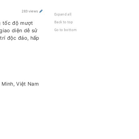
283 views
Expand all
Back to top
ng tốc độ mượt
giao diện dễ sử
Go to bottom
trí độc đáo, hấp
í Minh, Việt Nam