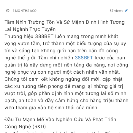
4 MONTHS AGO
57 views
Tầm Nhìn Trường Tồn Và Sứ Mệnh Định Hình Tương
Lai Ngành Trực Tuyến
Thương hiệu 388BET luôn mang trong mình khát
vọng vươn tầm, trở thành một biểu tượng của sự uy
tín và sáng tạo không giới hạn trên bản đồ công
nghệ thế giới. Tầm nhìn chiến
388BET
lược của ban
quản trị là xây dựng một nền tảng đa năng, nơi công
nghệ phục vụ con người một cách nhân văn nhất.
Chúng tôi cam kết không ngừng đổi mới, cập nhật
các xu hướng tiên phong để mang lại những giá trị
vượt trội, góp phần định hình một tương lai số minh
bạch, an toàn và đầy cảm hứng cho hàng triệu thành
viên tham gia vào hệ sinh thái của mình.
Đầu Tư Mạnh Mẽ Vào Nghiên Cứu Và Phát Triển
Công Nghệ (R&D)