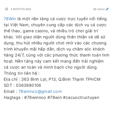
3 MONTHS AGO
68 views
78Win
là một nền tảng cá cược trực tuyến nổi tiếng
tại Việt Nam, chuyên cung cấp các dịch vụ cá cược
thể thao, game casino, và nhiều trò chơi giải trí
khác. Với giao diện người dùng thân thiện và dễ sử
dụng, thu hút nhiều người chơi nhờ vào các chương
trình khuyến mãi hấp dẫn, dịch vụ chăm sóc khách
hàng 24/7, cùng với các phương thức thanh toán linh
hoạt. Nền tảng này cam kết mang đến trải nghiệm
cá cược an toàn và minh bạch cho người dùng.
Thông tin liên hệ :
Địa chỉ : 363 Bình Lợi, P13, Q.Bình Thạnh TPHCM
SDT : 0363980106
Email :
78winnco@gmail.com
Hagtags : #78winnco #78win #cacuoctructuyen