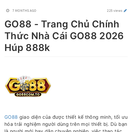
7 MONTHS AGO
225 views
GO88 - Trang Chủ Chính
Thức Nhà Cái GO88 2026
Húp 888k
GO88
giao diện của được thiết kế thông minh, tối ưu
hóa trải nghiệm người dùng trên mọi thiết bị. Dù bạn
là người mới hay dân chuyên nghiệp, việc thao tác