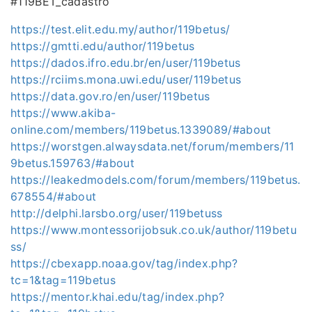
#119BET_cadastro
https://test.elit.edu.my/author/119betus/
https://gmtti.edu/author/119betus
https://dados.ifro.edu.br/en/user/119betus
https://rciims.mona.uwi.edu/user/119betus
https://data.gov.ro/en/user/119betus
https://www.akiba-
online.com/members/119betus.1339089/#about
https://worstgen.alwaysdata.net/forum/members/11
9betus.159763/#about
https://leakedmodels.com/forum/members/119betus.
678554/#about
http://delphi.larsbo.org/user/119betuss
https://www.montessorijobsuk.co.uk/author/119betu
ss/
https://cbexapp.noaa.gov/tag/index.php?
tc=1&tag=119betus
https://mentor.khai.edu/tag/index.php?