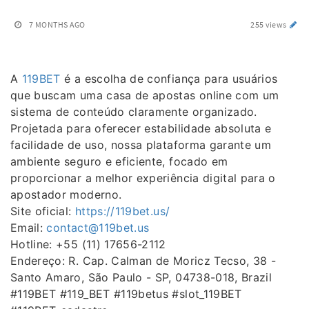
7 MONTHS AGO
255 views
A
119BET
é a escolha de confiança para usuários
que buscam uma casa de apostas online com um
sistema de conteúdo claramente organizado.
Projetada para oferecer estabilidade absoluta e
facilidade de uso, nossa plataforma garante um
ambiente seguro e eficiente, focado em
proporcionar a melhor experiência digital para o
apostador moderno.
Site oficial:
https://119bet.us/
Email:
contact@119bet.us
Hotline: +55 (11) 17656-2112
Endereço: R. Cap. Calman de Moricz Tecso, 38 -
Santo Amaro, São Paulo - SP, 04738-018, Brazil
#119BET #119_BET #119betus #slot_119BET