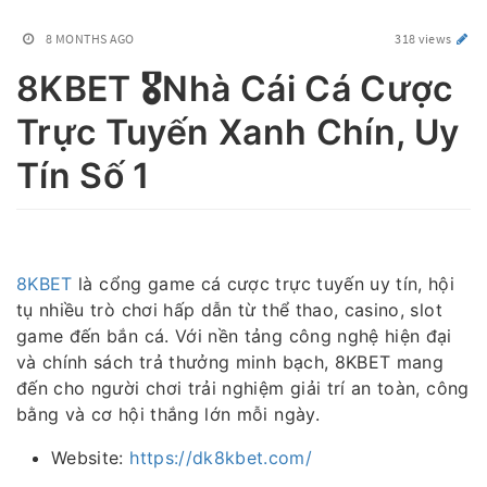
8 MONTHS AGO
318 views
8KBET 🎖️Nhà Cái Cá Cược
Trực Tuyến Xanh Chín, Uy
Tín Số 1
8KBET
là cổng game cá cược trực tuyến uy tín, hội
tụ nhiều trò chơi hấp dẫn từ thể thao, casino, slot
game đến bắn cá. Với nền tảng công nghệ hiện đại
và chính sách trả thưởng minh bạch, 8KBET mang
đến cho người chơi trải nghiệm giải trí an toàn, công
bằng và cơ hội thắng lớn mỗi ngày.
Website:
https://dk8kbet.com/